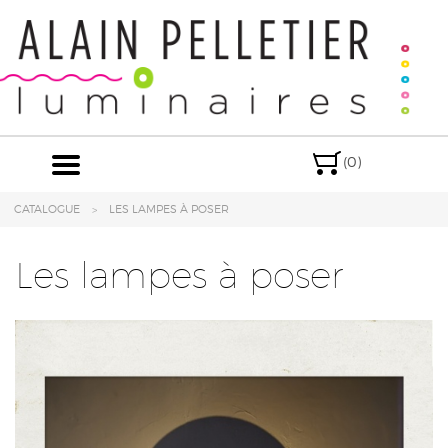
(
0
)
CATALOGUE
LES LAMPES À POSER
Les lampes à poser